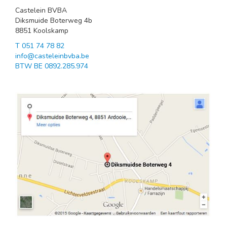
Castelein BVBA
Diksmuide Boterweg 4b
8851 Koolskamp
T 051 74 78 82
info@casteleinbvba.be
BTW BE 0892.285.974